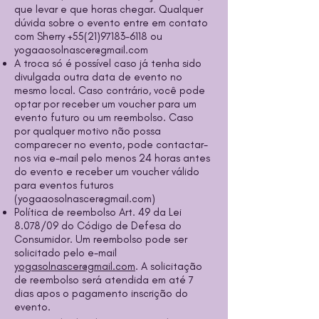
que levar e que horas chegar. Qualquer
dúvida sobre o evento entre em contato
com Sherry
+55(21)97183-6118
ou
yogaaosolnascer@gmail.com
A troca só é possível caso já tenha sido
divulgada outra data de evento no
mesmo local. Caso contrário, você pode
optar por receber um voucher para um
evento futuro ou um reembolso. Caso
por qualquer motivo não possa
comparecer no evento, pode contactar-
nos via e-mail pelo menos 24 horas antes
do evento e receber um voucher válido
para eventos futuros
(
yogaaosolnascer@gmail.com
)
Política de reembolso Art. 49 da Lei
8.078/09 do Código de Defesa do
Consumidor. Um reembolso pode ser
solicitado pelo e-mail
yogasolnascer@gmail.com
. A solicitação
de reembolso será atendida em até 7
dias apos o pagamento inscrição do
evento.