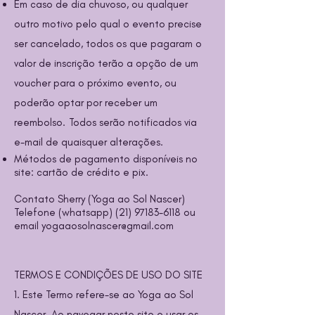
Em caso de dia chuvoso, ou qualquer
outro motivo pelo qual o evento precise
ser cancelado, todos os que pagaram o
valor de inscrição terão a opção de um
voucher para o próximo evento, ou
poderão optar por receber um
reembolso.
Todos serão notificados via
e-mail de quaisquer alterações.
Métodos de pagamento disponíveis no
site: cartão de crédito e pix.
Contato Sherry (Yoga ao Sol Nascer)
Telefone (whatsapp)
(21) 97183-6118
ou
email
yogaaosolnascer@gmail.com
TERMOS E CONDIÇÕES DE USO DO SITE
1. Este Termo refere-se ao Yoga ao Sol
Nascer. Ao navegar neste site e usar os